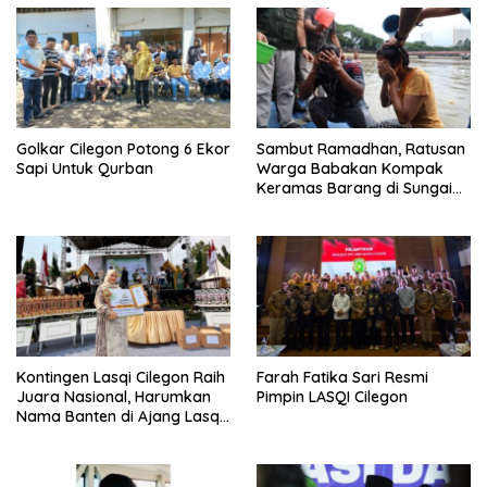
Golkar Cilegon Potong 6 Ekor
Sambut Ramadhan, Ratusan
Sapi Untuk Qurban
Warga Babakan Kompak
Keramas Barang di Sungai
Cisadane Tangerang Banten
Kontingen Lasqi Cilegon Raih
Farah Fatika Sari Resmi
Juara Nasional, Harumkan
Pimpin LASQI Cilegon
Nama Banten di Ajang Lasqi
Nusantara Fest 2025