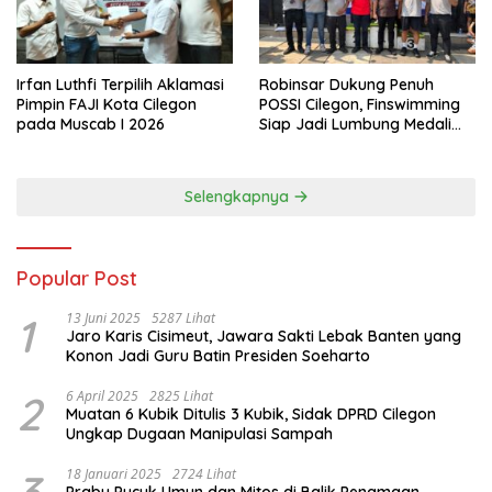
Irfan Luthfi Terpilih Aklamasi
Robinsar Dukung Penuh
Pimpin FAJI Kota Cilegon
POSSI Cilegon, Finswimming
pada Muscab I 2026
Siap Jadi Lumbung Medali
Porprov 2026
Selengkapnya
Popular Post
1
13 Juni 2025
5287 Lihat
Jaro Karis Cisimeut, Jawara Sakti Lebak Banten yang
Konon Jadi Guru Batin Presiden Soeharto
2
6 April 2025
2825 Lihat
Muatan 6 Kubik Ditulis 3 Kubik, Sidak DPRD Cilegon
Ungkap Dugaan Manipulasi Sampah
18 Januari 2025
2724 Lihat