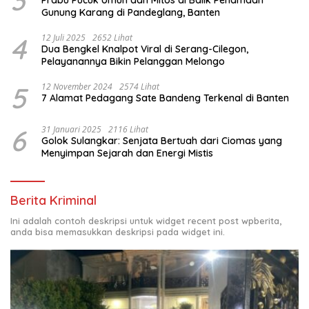
3
Prabu Pucuk Umun dan Mitos di Balik Penamaan
Gunung Karang di Pandeglang, Banten
4
12 Juli 2025
2652 Lihat
Dua Bengkel Knalpot Viral di Serang-Cilegon,
Pelayanannya Bikin Pelanggan Melongo
5
12 November 2024
2574 Lihat
7 Alamat Pedagang Sate Bandeng Terkenal di Banten
6
31 Januari 2025
2116 Lihat
Golok Sulangkar: Senjata Bertuah dari Ciomas yang
Menyimpan Sejarah dan Energi Mistis
Berita Kriminal
Ini adalah contoh deskripsi untuk widget recent post wpberita,
anda bisa memasukkan deskripsi pada widget ini.