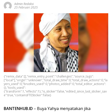
Admin Redaksi
25 Februari 2025
{"remix_data":[],"remix_entry_point":"challenges","source_tags":
["local"],"origin":"unknown","total_draw_time":0,"total_draw_actions":0,"la
yers_used":0,"brushes_used":0,"photos_added":0,"total_editor_actions":
{},"tools_used":
{"transform":1,"effects":1},"is_sticker":false,"edited_since_last_sticker_sav
e":true,"containsFTESticker":false}
BANTENHUB.ID
– Buya Yahya menyatakan jika