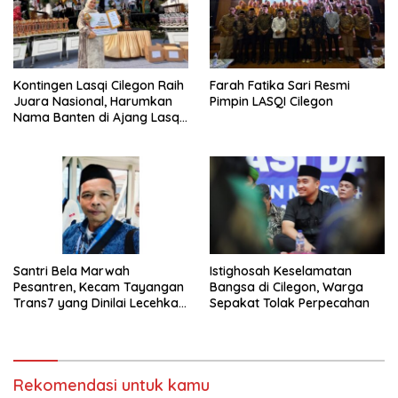
Kontingen Lasqi Cilegon Raih
Farah Fatika Sari Resmi
Juara Nasional, Harumkan
Pimpin LASQI Cilegon
Nama Banten di Ajang Lasqi
Nusantara Fest 2025
Santri Bela Marwah
Istighosah Keselamatan
Pesantren, Kecam Tayangan
Bangsa di Cilegon, Warga
Trans7 yang Dinilai Lecehkan
Sepakat Tolak Perpecahan
Tradisi Luhur
Rekomendasi untuk kamu