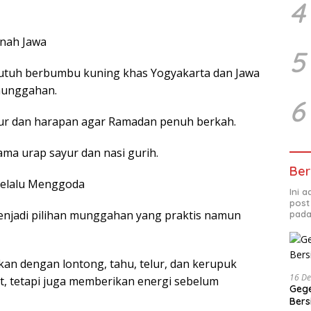
4
anah Jawa
5
utuh berbumbu kuning khas Yogyakarta dan Jawa
 munggahan.
6
ur dan harapan agar Ramadan penuh berkah.
ama urap sayur dan nasi gurih.
Ber
 Selalu Menggoda
Ini 
post
menjadi pilihan munggahan yang praktis namun
pada
an dengan lontong, tahu, telur, dan kerupuk
16 D
at, tetapi juga memberikan energi sebelum
Gege
Ber