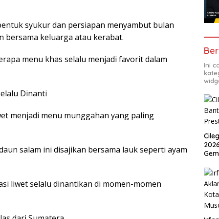
i bentuk syukur dan persiapan menyambut bulan
an bersama keluarga atau kerabat.
Ber
erapa menu khas selalu menjadi favorit dalam
Ini 
kate
widg
elalu Dinanti
liwet menjadi menu munggahan yang paling
Cile
2026
aun salam ini disajikan bersama lauk seperti ayam
Gem
.
si liwet selalu dinantikan di momen-momen
las dari Sumatera