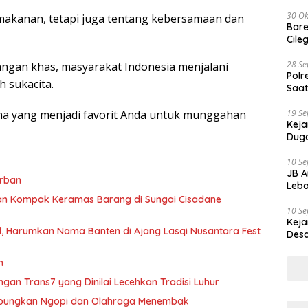
30 Ok
makanan, tetapi juga tentang kebersamaan dan
Bare
Cile
28 S
ngan khas, masyarakat Indonesia menjalani
Polr
 sukacita.
Saat
19 S
ana yang menjadi favorit Anda untuk munggahan
Keja
Duga
10 S
JB A
urban
Leba
n Kompak Keramas Barang di Sungai Cisadane
10 S
Keja
al, Harumkan Nama Banten di Ajang Lasqi Nusantara Fest
Desa
n
gan Trans7 yang Dinilai Lecehkan Tradisi Luhur
Gabungkan Ngopi dan Olahraga Menembak