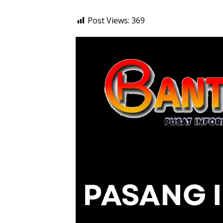
Post Views:
369