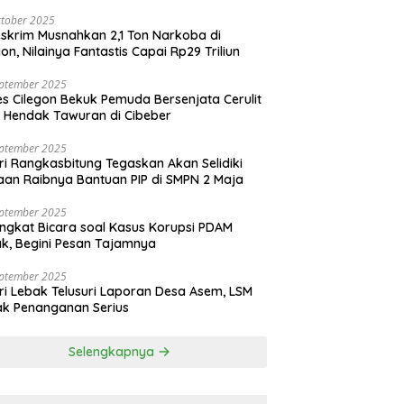
tober 2025
skrim Musnahkan 2,1 Ton Narkoba di
gon, Nilainya Fantastis Capai Rp29 Triliun
eptember 2025
es Cilegon Bekuk Pemuda Bersenjata Cerulit
 Hendak Tawuran di Cibeber
eptember 2025
ri Rangkasbitung Tegaskan Akan Selidiki
an Raibnya Bantuan PIP di SMPN 2 Maja
eptember 2025
ngkat Bicara soal Kasus Korupsi PDAM
k, Begini Pesan Tajamnya
eptember 2025
ri Lebak Telusuri Laporan Desa Asem, LSM
k Penanganan Serius
Selengkapnya