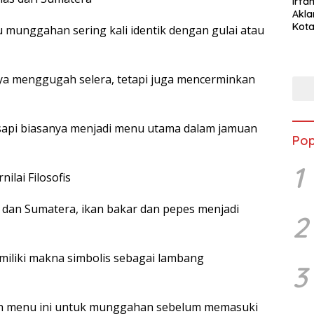
Irfan
Akla
Kota
 munggahan sering kali identik dengan gulai atau
Musc
ya menggugah selera, tetapi juga mencerminkan
g sapi biasanya menjadi menu utama dalam jamuan
Pop
1
ilai Filosofis
a dan Sumatera, ikan bakar dan pepes menjadi
2
emiliki makna simbolis sebagai lambang
3
lih menu ini untuk munggahan sebelum memasuki