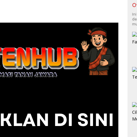
O
In
de
mu