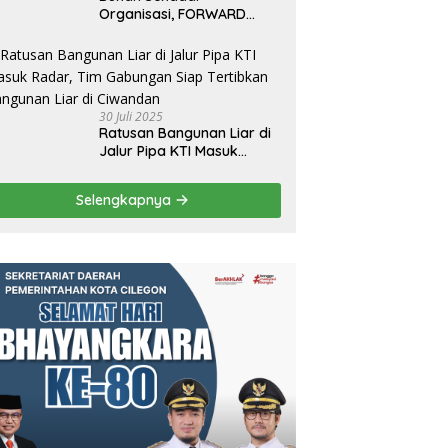
Organisasi, FORWARD
Cilegon Jadi Gerakan
Moral Jurnalisme
Berbudaya
30 Juli 2025
Ratusan Bangunan Liar di
Jalur Pipa KTI Masuk
Radar, Tim Gabungan Siap
Tertibkan Bangunan Liar di
Selengkapnya
Ciwandan