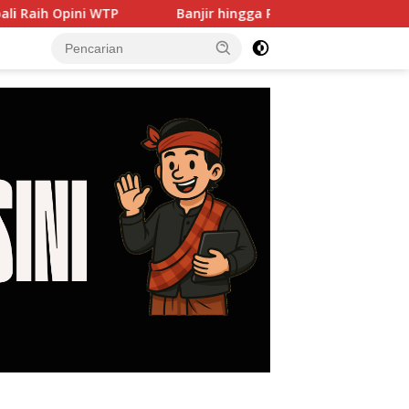
Banjir hingga PJU Harus Jadi Prioritas, DPRD Dorong Pemk