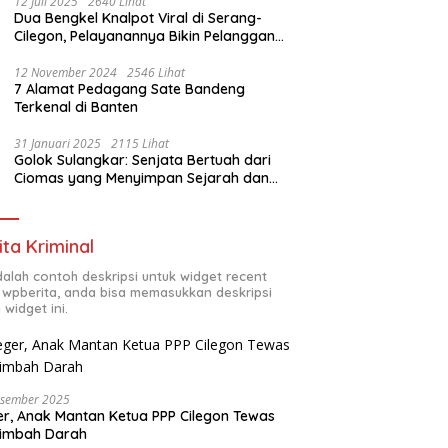
12 Juli 2025
2640 Lihat
Dua Bengkel Knalpot Viral di Serang-
Cilegon, Pelayanannya Bikin Pelanggan
Melongo
12 November 2024
2546 Lihat
7 Alamat Pedagang Sate Bandeng
Terkenal di Banten
31 Januari 2025
2115 Lihat
Golok Sulangkar: Senjata Bertuah dari
Ciomas yang Menyimpan Sejarah dan
Energi Mistis
ita Kriminal
adalah contoh deskripsi untuk widget recent
 wpberita, anda bisa memasukkan deskripsi
 widget ini.
esember 2025
r, Anak Mantan Ketua PPP Cilegon Tewas
simbah Darah