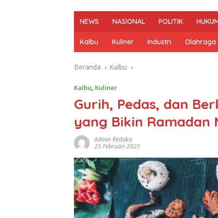
NEWS
NASIONAL
POLITIK
HUKUM
Kalbu
Kuliner
Industri
Olahraga
Beranda
Kalbu
Kalbu
,
Kuliner
Gurih, Pedas, dan Be
yang Bikin Ramadan M
Admin Redaksi
25 Februari 2025