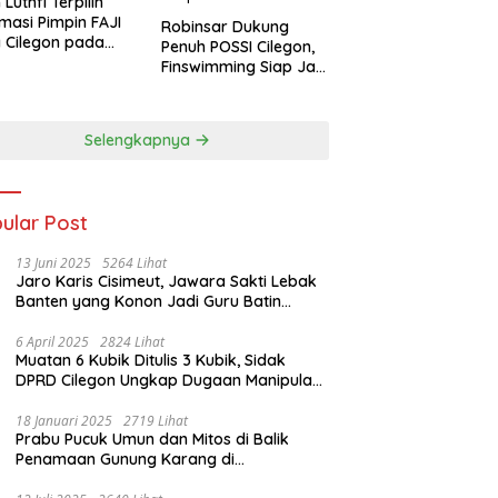
 Luthfi Terpilih
masi Pimpin FAJI
Robinsar Dukung
 Cilegon pada
Penuh POSSI Cilegon,
ab I 2026
Finswimming Siap Jadi
Lumbung Medali
Porprov 2026
Selengkapnya
ular Post
13 Juni 2025
5264 Lihat
Jaro Karis Cisimeut, Jawara Sakti Lebak
Banten yang Konon Jadi Guru Batin
Presiden Soeharto
6 April 2025
2824 Lihat
Muatan 6 Kubik Ditulis 3 Kubik, Sidak
DPRD Cilegon Ungkap Dugaan Manipulasi
Sampah
18 Januari 2025
2719 Lihat
Prabu Pucuk Umun dan Mitos di Balik
Penamaan Gunung Karang di
Pandeglang, Banten