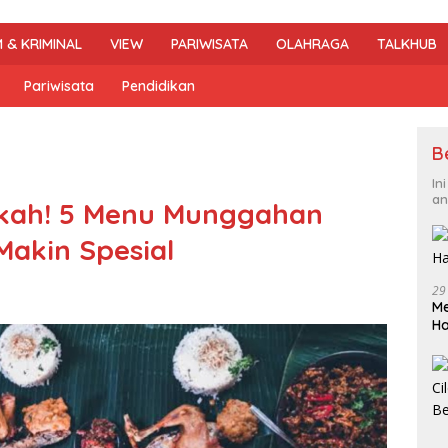
 & KRIMINAL
VIEW
PARIWISATA
OLAHRAGA
TALKHUB
Pariwisata
Pendidikan
B
In
an
rkah! 5 Menu Munggahan
akin Spesial
29
Me
H